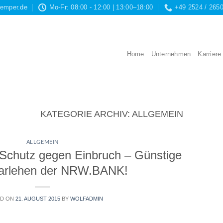
kemper.de
Mo-Fr: 08:00 - 12:00 | 13:00–18:00
+49 2524 / 265
Home
Unternehmen
Karriere
KATEGORIE ARCHIV:
ALLGEMEIN
ALLGEMEIN
chutz gegen Einbruch – Günstige
arlehen der NRW.BANK!
ED ON
21. AUGUST 2015
BY
WOLFADMIN